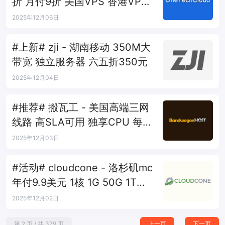
折 月付9折 美国VPS 香港VPS
10余节点
2025年12月06日
#上新# zji - 湖南移动 350M大
带宽 独立服务器 六五折350元
2025年12月04日
#推荐# 搬瓦工 - 美国高端三网
线路 高SLA可用 独享CPU 每2
周换IP
2025年12月03日
#活动# cloudcone - 洛杉矶mc
年付9.9美元 1核 1G 50G 1T
1Gbps
2025年12月02日
第 2 页 / 共 379 页
上一页
下一页