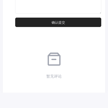
暂无评论
Copyright © 2026
小夜部落
Designed by
nicetheme
. Hosting by
Diyvm
.