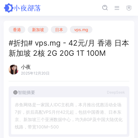
香港
新加坡
日本
vps.mg
#折扣# vps.mg - 42元/月 香港 日本
新加坡 2核 2G 20G 1T 100M
小夜
2025年12月20日
智能摘要
DeepSeek
赤
鱼
网
络
是
一
家
国
人
I
D
C
主
机
商
，
本
月
推
出
优
惠
活
动
全
场
7
折
，
折
后
高
配
V
P
S
月
付
4
2
元
起
，
包
括
中
国
香
港
、
日
本
东
京
、
新
加
坡
三
个
亚
洲
数
据
中
心
，
均
为
B
G
P
及
中
国
大
陆
优
化
线
路
，
带
宽
1
0
0
M
~
5
0
0
M
，