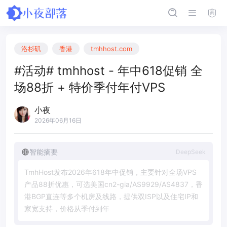
洛杉矶
香港
tmhhost.com
#活动# tmhhost - 年中618促销 全
场88折 + 特价季付年付VPS
小夜
2026年06月16日
智能摘要
DeepSeek
T
m
h
H
o
s
t
发
布
2
0
2
6
年
6
1
8
年
中
促
销
，
主
要
针
对
全
场
V
P
S
产
品
8
8
折
优
惠
，
可
选
美
国
c
n
2
-
g
i
a
/
A
S
9
9
2
9
/
A
S
4
8
3
7
，
香
港
B
G
P
直
连
等
多
个
机
房
及
线
路
，
提
供
双
I
S
P
以
及
住
宅
I
P
和
家
宽
支
持
，
价
格
从
季
付
到
年
付
，