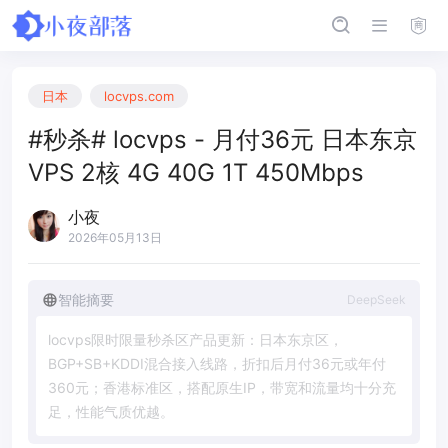
日本
locvps.com
#秒杀# locvps - 月付36元 日本东京
VPS 2核 4G 40G 1T 450Mbps
小夜
2026年05月13日
智能摘要
DeepSeek
l
o
c
v
p
s
限
时
限
量
秒
杀
区
产
品
更
新
：
日
本
东
京
区
，
B
G
P
+
S
B
+
K
D
D
I
混
合
接
入
线
路
，
折
扣
后
月
付
3
6
元
或
年
付
3
6
0
元
；
香
港
标
准
区
，
搭
配
原
生
I
P
，
带
宽
和
流
量
均
十
分
充
足
，
性
能
气
质
优
越
。