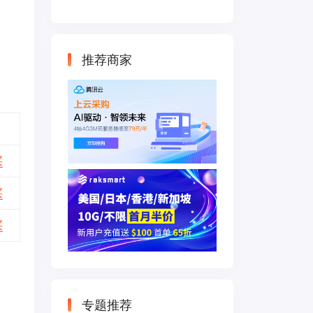
云主机 500M带宽
双IP接入
推荐商家
买
买
买
专题推荐