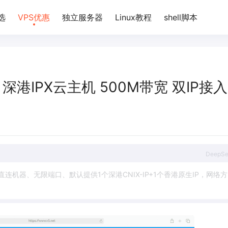
选
VPS优惠
独立服务器
Linux教程
shell脚本
元/月 深港IPX云主机 500M带宽 双IP接入
DeepS
直
连
机
器
、
无
限
端
口
、
默
认
提
供
1
个
深
港
C
N
I
X
-
I
P
+
1
个
香
港
原
生
I
P
，
网
络
方