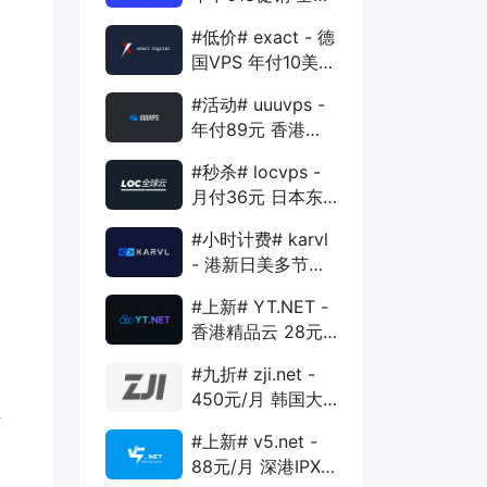
88折 + 特价季付
#低价# exact - 德
年付VPS
国VPS 年付10美元
1核 1G 15G 1T
#活动# uuuvps -
1Gbps
年付89元 香港
BGP 1核 1G 20G
#秒杀# locvps -
400G 30M
月付36元 日本东
京VPS 2核 4G
#小时计费# karvl
40G 1T 450Mbps
- 港新日美多节点
$2/mo 1核 1G
#上新# YT.NET -
20G 5T 1Gbps
香港精品云 28元/
月 电信CN2+联通
#九折# zji.net -
AS10099+移动
450元/月 韩国大
CMI
生
带宽独服 可选中国
#上新# v5.net -
优化和纯国际线路
88元/月 深港IPX