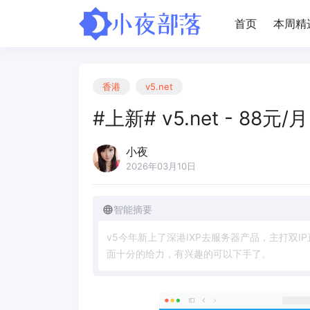
首页
本周精
香港
v5.net
#上新# v5.net - 88
小夜
2026年03月10日
智能摘要
v
5
今
年
新
上
了
深
港
I
X
P
去
服
务
器
产
品
，
主
打
双
I
P
面
十
分
的
给
力
，
有
兴
趣
的
可
以
下
手
了
。