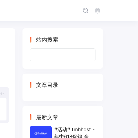
站内搜索
搜
索：
文章目录
eek
最新文章
#活动# tmhhost -
年中618促销 全场