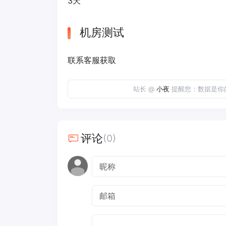
3天
机房测试
联系客服获取
站长 @
小夜
提醒您：数据是你
评论
(0)