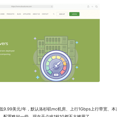
，最低9.99美元/年，默认洛杉矶mc机房、上行1Gbps上行带宽、
款，配置略好一些，现在干点啥1核1G都不太够用了。