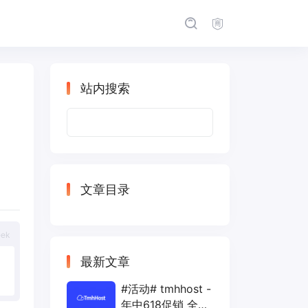
站内搜索
搜
索：
文章目录
eek
最新文章
#活动# tmhhost -
年中618促销 全场