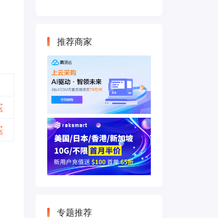
云主机 500M带宽
双IP接入
推荐商家
买
买
专题推荐