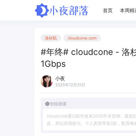
首页
本周精
洛杉矶
cloudcone.com
#年终# cloudcone - 洛
1Gbps
小夜
2025年12月31日
智能摘要
c
l
o
u
d
c
o
n
e
通
过
邮
件
发
来
2
0
2
5
年
末
促
销
，
最
低
9
盘
，
所
以
容
易
较
大
。
个
人
更
推
荐
第
2
款
，
配
置
略