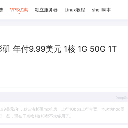
选
VPS优惠
独立服务器
Linux教程
shell脚本
杉矶 年付9.99美元 1核 1G 50G 1T
DeepS
.
9
9
美
元
/
年
，
默
认
洛
杉
矶
m
c
机
房
、
上
行
1
G
b
p
s
上
行
带
宽
、
本
次
为
h
d
d
硬
好
一
些
，
现
在
干
点
啥
1
核
1
G
都
不
太
够
用
了
。