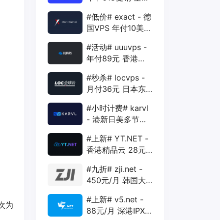
88折 + 特价季付
#低价# exact - 德
年付VPS
国VPS 年付10美元
1核 1G 15G 1T
#活动# uuuvps -
1Gbps
年付89元 香港
BGP 1核 1G 20G
#秒杀# locvps -
400G 30M
月付36元 日本东
京VPS 2核 4G
#小时计费# karvl
40G 1T 450Mbps
- 港新日美多节点
$2/mo 1核 1G
#上新# YT.NET -
20G 5T 1Gbps
香港精品云 28元/
月 电信CN2+联通
#九折# zji.net -
AS10099+移动
450元/月 韩国大
CMI
带宽独服 可选中国
#上新# v5.net -
优化和纯国际线路
本次为
88元/月 深港IPX