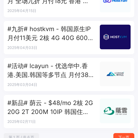
月 全场九折 月付18元 香港 日
本 美韩
2025年04月15日
#九折# hostkvm - 韩国原生IP
月付11美元 2核 4G 40G 600G
50Mbps
2025年04月03日
#活动# lcayun - 优选华中.香
港.美国.韩国等多节点 月付38
元~58元
2025年03月04日
#新品# 荫云 - $48/mo 2核 2G
20G 2T 200M 10IP 韩国住宅
双ISP
2025年02月11日
第 1 页 / 共 6 页
下一页